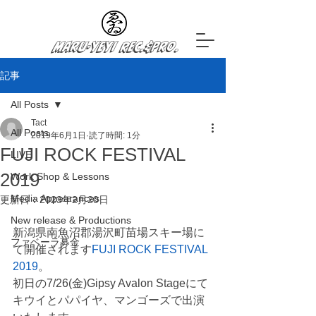
Maru-YeYi Rec.&Pro.
記事
All Posts
Tact
All Posts
2019年6月1日
読了時間: 1分
FUJI ROCK FESTIVAL
LIVE
2019
Work Shop & Lessons
Media Appearances
更新日：
2023年2月20日
New release & Productions
新潟県南魚沼郡湯沢町苗場スキー場に
ファベーラ募金
て開催されます
FUJI ROCK FESTIVAL 
2019
。
初日の7/26(金)Gipsy Avalon Stageにて
キウイとパパイヤ、マンゴーズで出演