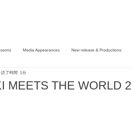
essons
Media Appearances
New release & Productions
読了時間: 1分
I MEETS THE WORLD 2