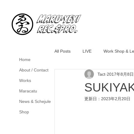
Maru-YeYi
Rec.&Pro.
All Posts
LIVE
Work Shop & L
Home
About / Contact
Tact
2017年8月8日
Works
SUKIYAK
Maracatu
更新日：
2023年2月20日
News & Schejule
Shop