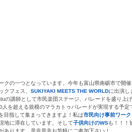
ークの一つとなっています。今年も富山県南砺市で開催
ックフェス、
SUKIYAKI MEETS THE WORLD
に出演しま
catuの講師として市民楽団ステージ、パレードを盛り上
00人を超える規模のマラカトゥパレードが実現する予定
KIを目指して集まってきますよ！私は
市民向け事前ワーク
現地に滞在しています。そして
子供向けのWS
も！！！
があります。是非是非お気軽にご参加下さい！