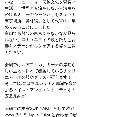
ルなコミュニティ、民族文化を背負い
生活し、世界と交流をしながら演奏を
続けるミュージシャンたちをスキヤキ
東京場所「番外編」として代官山に集
めてみることにしました。
富山でも普段の東京でもなかなか見ら
れない、コミュニティの歌と踊りと合
奏をステージからシェアする姿をご覧
ください。
会場では西アフリカ、ガーナの素晴ら
しい生地を日本で縫製しているチェリ
エカカオの服やグッズが買えます！
そしてDJにはマユンキキと廣瀬拓音に
よるノイズ・アンビエント・デュオの
西瓜兄妹が。
南砺市の本家SUKIYAKI、そして渋谷
wwwでの Sukiyaki Tokyoと合わせてぜ