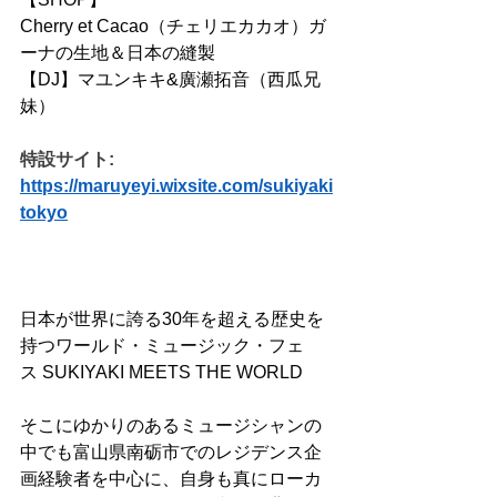
Cherry et Cacao（チェリエカカオ）ガ
ーナの生地＆日本の縫製
【DJ】マユンキキ&廣瀬拓音（西瓜兄
妹）
特設サイト: 
https://maruyeyi.wixsite.com/sukiyaki
tokyo
日本が世界に誇る30年を超える歴史を
持つワールド・ミュージック・フェ
ス SUKIYAKI MEETS THE WORLD
そこにゆかりのあるミュージシャンの
中でも富山県南砺市でのレジデンス企
画経験者を中心に、自身も真にローカ