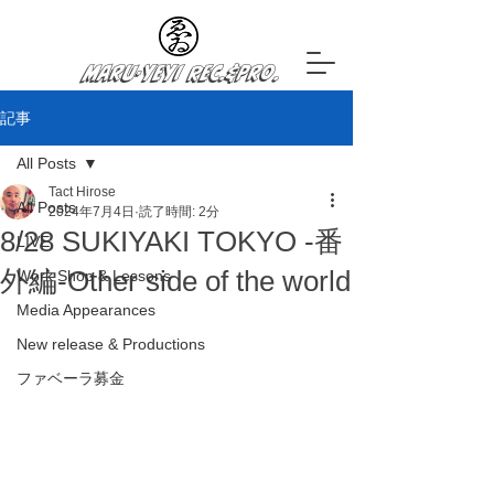
Maru-YeYi Rec.&Pro.
記事
All Posts
Tact Hirose
All Posts
2024年7月4日
読了時間: 2分
8/28 SUKIYAKI TOKYO -番
LIVE
外編-Other side of the world
Work Shop & Lessons
Media Appearances
New release & Productions
ファベーラ募金