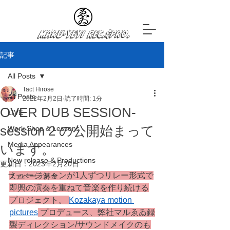
Maru-YeYi Rec.&Pro.
記事
All Posts
Tact Hirose
All Posts
2022年2月2日
読了時間: 1分
OVER DUB SESSION-
LIVE
session 2 の公開始まって
Work Shop & Lessons
Media Appearances
います。
New release & Productions
更新日：
2023年2月20日
ミュージシャンが1人ずつリレー形式で
ファベーラ募金
即興の演奏を重ねて音楽を作り続ける
プロジェクト。 
Kozakaya motion 
pictures
 プロデュース、弊社マルゑゐ録
製ディレクション/サウンドメイクのも