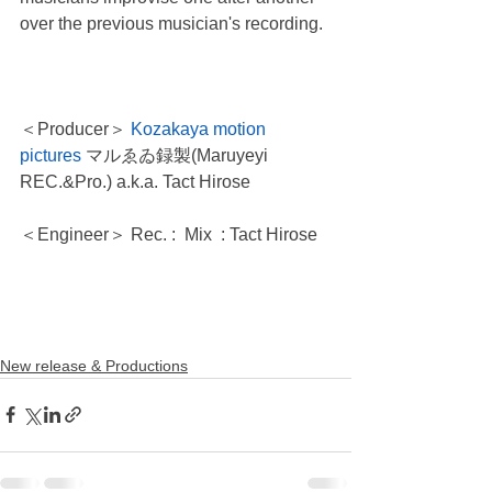
over the previous musician's recording.
＜Producer＞ 
Kozakaya motion 
pictures
 マルゑゐ録製(Maruyeyi 
REC.&Pro.) a.k.a. Tact Hirose 
＜Engineer＞ Rec. :  Mix  : Tact Hirose 
New release & Productions