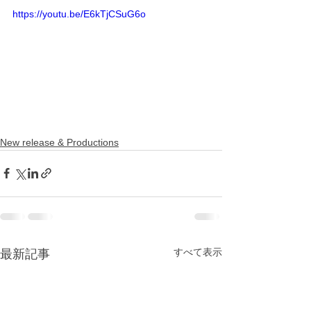
https://youtu.be/E6kTjCSuG6o
New release & Productions
すべて表示
最新記事