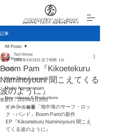
Maru-YeYi Rec.&Pro.
記事
All Posts
Tact Hirose
All Posts
2022年3月26日
読了時間: 1分
Boom Pam『Kikoetekuru
LIVE
Naminoyouni 聞こえてくる
Work Shop & Lessons
Media Appearances
波のように』
New release & Productions
更新日：
2023年2月20日
イスラエル発「地中海のサーフ・ロッ
ファベーラ募金
ク・バンド」Boom Pamの新作
EP『Kikoetekuru Naminoyouni 聞こえ
てくる波のように』