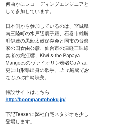
何曲かにレコーディングエンジニアと
して参加しています。
日本側から参加しているのは、宮城県
南三陸町の水戸辺鹿子躍、石巻市雄勝
町伊達の黒船太鼓保存会と同市の音楽
家の四倉由公彦、仙台市の津軽三味線
奏者の織江響、Kiwi & the Papaya 
Mangoesのヴァイオリン奏者Go Arai、
更に山形県出身の歌手、
上々颱風でお
なじみの
白崎映美。
特設サイトはこちら
http://boompamtohoku.jp/
下記Teaserに弊社自宅スタジオも少し
登場します。