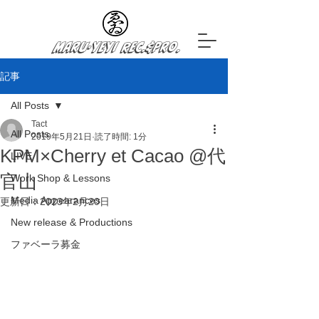
Maru-YeYi Rec.&Pro.
記事
All Posts
Tact
All Posts
2019年5月21日
読了時間: 1分
KPM×Cherry et Cacao @代
LIVE
官山
Work Shop & Lessons
Media Appearances
更新日：
2023年2月20日
New release & Productions
ファベーラ募金