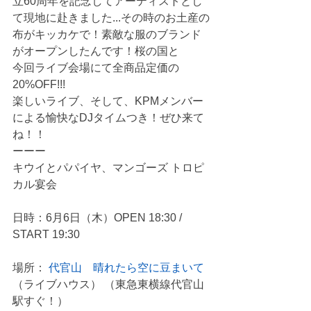
立60周年を記念してアーティストとし
て現地に赴きました...その時のお土産の
布がキッカケで！素敵な服のブランド
がオープンしたんです！桜の国と
今回ライブ会場にて全商品定価の
20%OFF!!!
楽しいライブ、そして、KPMメンバー
による愉快なDJタイムつき！ぜひ来て
ね！！
ーーー
キウイとパパイヤ、マンゴーズ トロピ
カル宴会
日時：6月6日（木）OPEN 18:30 / 
START 19:30
場所： 
代官山　晴れたら空に豆まいて
（ライブハウス） （東急東横線代官山
駅すぐ！）