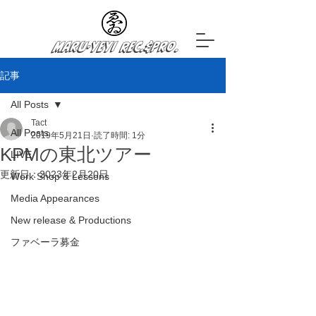
Maru-YeYi Rec.&Pro.
記事
All Posts
Tact
All Posts
2019年5月21日
読了時間: 1分
KPMの東北ツアー
LIVE
更新日：
2023年2月20日
Work Shop & Lessons
Media Appearances
New release & Productions
ファベーラ募金