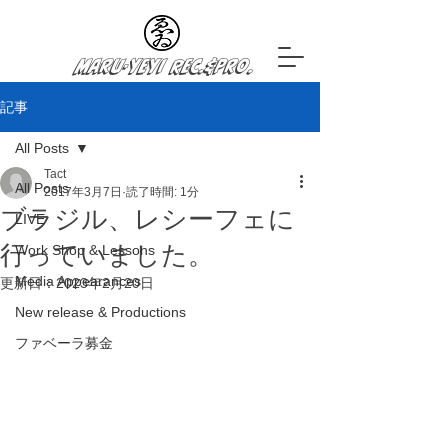
Maru-YeYi Rec.&Pro.
記事
All Posts
Tact
All Posts
2017年3月7日
読了時間: 1分
ブラジル、レシーフェに
LIVE
行っていました。
Work Shop & Lessons
Media Appearances
更新日：
2023年2月20日
New release & Productions
ファベーラ募金