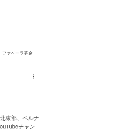
ファベーラ募金
中
ル北東部、ペルナ
ouTubeチャン