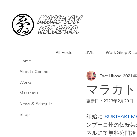
Maru-YeYi
Rec.&Pro.
All Posts
LIVE
Work Shop & L
Home
About / Contact
Tact Hirose
2021
Works
マラカトゥ
Maracatu
更新日：
2023年2月20日
News & Schejule
Shop
年始に
 SUKIYAKI 
ンブーコ州の伝統芸のMa
ネルにて無料公開始