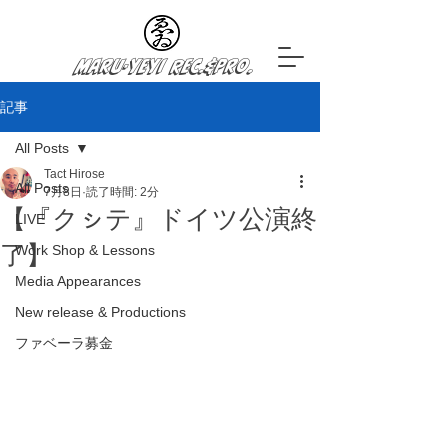
Maru-YeYi Rec.&Pro.
記事
All Posts
Tact Hirose
All Posts
7月8日
読了時間: 2分
【『クㇱテ』ドイツ公演終
LIVE
了】
Work Shop & Lessons
Media Appearances
New release & Productions
ファベーラ募金