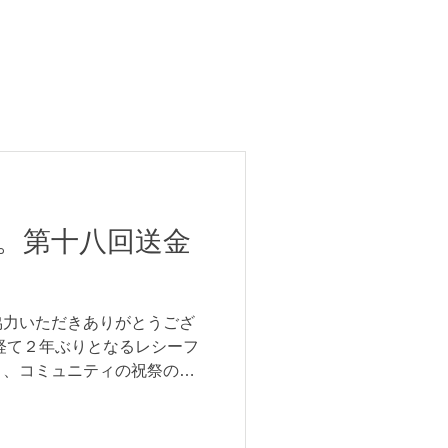
。第十八回送金
協力いただきありがとうござ
経て２年ぶりとなるレシーフ
り、コミュニティの祝祭の準
大きな力になりました。 毎
イロ、セーヂと呼ばれるカン