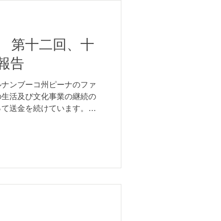
 第十二回、十
報告
ルナンブーコ州ピーナのファ
の生活及び文化事業の継続の
って送金を続けています。本
。二ヶ月分まとめてのご報告
5月ぶん送金 734.53レア