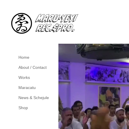
Maru-YeYi
Rec.&Pro.
Home
About / Contact
Works
Maracatu
News & Schejule
Shop