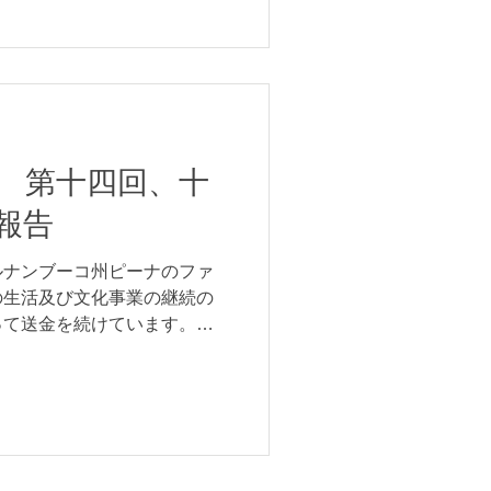
 第十四回、十
報告
ルナンブーコ州ピーナのファ
の生活及び文化事業の継続の
って送金を続けています。本
。数ヶ月分まとめてのご報告
7月ぶん送金 1,400レアル