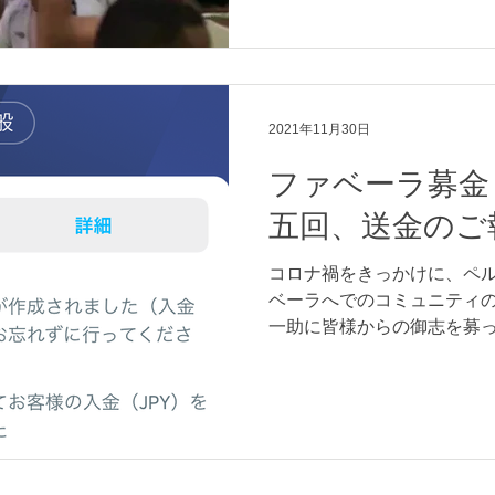
2021年11月30日
ファベーラ募金
五回、送金のご
コロナ禍をきっかけに、ペ
ベーラへでのコミュニティ
一助に皆様からの御志を募
当にありがとうございます
になりますが 令和三年6月・
（¥30,18...