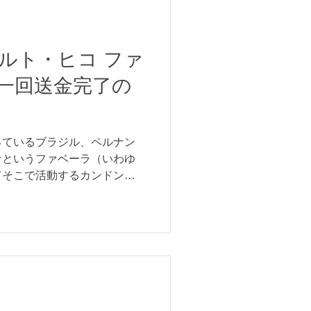
ルト・ヒコ ファ
一回送金完了の
っているブラジル、ペルナン
ナというファベーラ（いわゆ
てそこで活動するカンドンブ
を中心とした伝統芸能マラカ
ルト・ヒコへの募金、たくさ