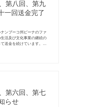
、第八回、第九
十一回送金完了
ルナンブーコ州ピーナのファ
の生活及び文化事業の継続の
って送金を続けています。本
。四ヶ月分まとめてのご報告
25.29レアル（¥11,000）...
、第六回、第七
知らせ