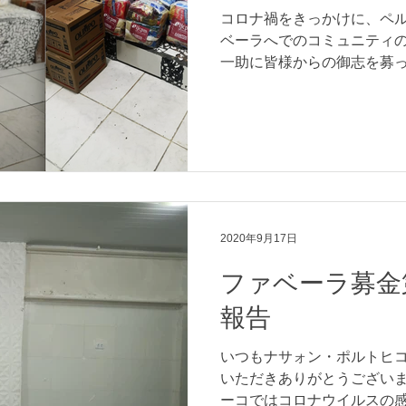
コロナ禍をきっかけに、ペ
ベーラへでのコミュニティ
一助に皆様からの御志を募
当にありがとうございます。
年10月... 506.93レアル（¥10,
2020年9月17日
ファベーラ募金
報告
いつもナサォン・ポルトヒ
いただきありがとうございま
ーコではコロナウイルスの