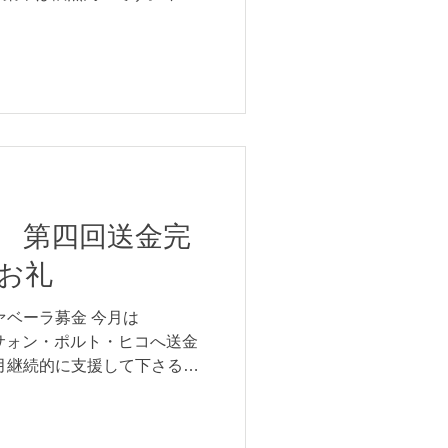
いうニュース...僕はネットや
けですが、街のムードはブラ
 第四回送金完
お礼
ァベーラ募金 今月は
ais をナサォン・ポルト・ヒコへ送金
月継続的に支援して下さる方
いつも本当にありがとうござ