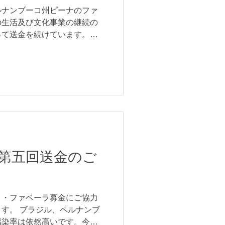
ルナンブーコ州ピーナのファ
の生活及び文化事業の継続の
って送金を続けています。本
ご報告が遅れましたが 令和2
000）...
第五回送金のご
コ・ファベーラ募金にご協力
す。 ブラジル、ペルナンブ
感染率は依然高いです。今朝