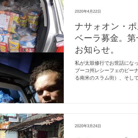
2020年4月22日
ナサォオン・ポ
ベーラ募金。第
お知らせ。
私が太鼓修行でお世話にな
ブーコ州レシーフェのピー
る南米のスラム街）、そし
レ（アフリカ系信仰）教会
トゥの共同体ナサォン・ポ
んのご厚意ありがとうござ...
2020年3月24日