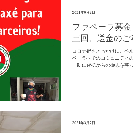
2021年6月2日
ファベーラ募金
三回、送金のご
コロナ禍をきっかけに、ペ
ベーラへでのコミュニティ
一助に皆様からの御志を募
当にありがとうございます
になりますが 令和三年4月・
ル（¥16,0...
2021年3月2日